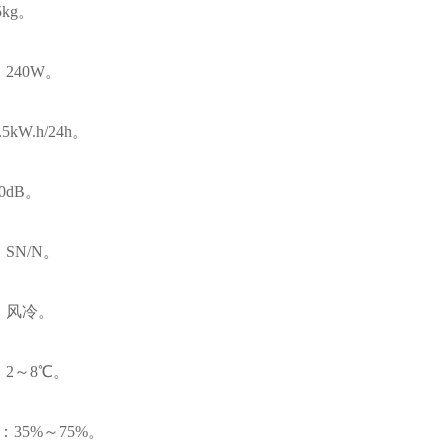
5kg。
240W。
5kW.h/24h。
0dB。
SN/N。
：风冷。
：2～8℃。
：35%～75%。