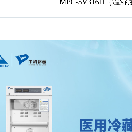
MPC-5V316H（温