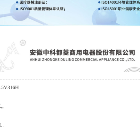
5V316H
式。
6L。