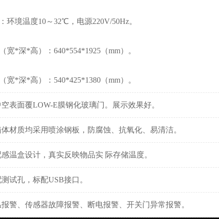
：环境温度10～32℃，电源220V/50Hz。
（宽*深*高）：640*554*1925（mm）。
（宽*深*高）：540*425*1380（mm）。
空表面覆LOW-E膜钢化玻璃门。展示效果好。
箱体材质均采用喷涂钢板，防腐蚀、抗氧化、易清洁。
配感温盒设计，真实反映物品实 际存储温度。
配测试孔，标配USB接口。
温报警、传感器故障报警、断电报警、开关门异常报警。